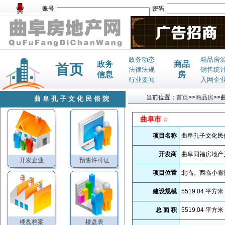
账号
密码
政务动态
精品房
政务
商品
首页
法律法规
销售统
信息
房
行业要闻
入网企
当前位置：
首页
>>
商品房
>>
曲阜孔子文化民俗院
曲阜市
☆
项目名称
曲阜孔子文化民
开发商
曲阜同福房地产
开发企业
预售许可证
项目位置
北临、西临小雪
建设规模
5519.04
平方米
总 面 积
5519.04
平方米
楼盘档案
楼盘表