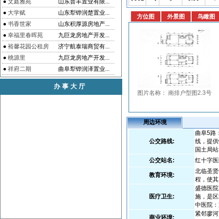
●
文庭雅苑
山东普丰置业有限...
●
大学赋
山东犁铧润楚置业...
●
书香世家
山东积厚源房地产...
●
幸福里春晖苑
九巨龙房地产开发...
●
裕馨花园公租房
济宁航泰瑞商贸有...
●
桃源里
九巨龙房地产开发...
●
祥府二期
曲阜犁铧润泽置业...
办事大厅
周边环境
曲阜5路
公交路线:
线，提供
国土局站
公交站名:
红十字医
北临圣贤
教育环境:
程，使其
盛德医院
医疗卫生:
施，是区
中医院：
紧邻廖河
商业环境: