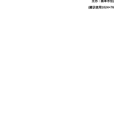
主办：
曲阜市住
(建议使用1024×7