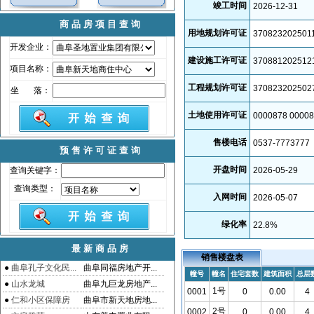
竣工时间
2026-12-31
商品房项目查询
用地规划许可证
370823202501
开发企业：
建设施工许可证
370881202512
项目名称：
工程规划许可证
370823202502
坐 落：
土地使用许可证
0000878 0000
售楼电话
0537-7773777
预售许可证查询
开盘时间
查询关键字：
2026-05-29
查询类型：
入网时间
2026-05-07
绿化率
22.8
%
最新商品房
销售楼盘表
●
曲阜孔子文化民...
曲阜同福房地产开...
幢号
幢名
住宅套数
建筑面积
总层
●
山水龙城
曲阜九巨龙房地产...
1号
0001
0
0.00
4
●
仁和小区保障房
曲阜市新天地房地...
2号
0002
0
0.00
4