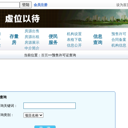
会员注册
设为首
房源出售
源
机构设置
预售许可
存量
便民
信息
房源出租
计
表格下载
合同备案
房
服务
查询
房源展示
业
信息公开
机构信息
中介简介
当前位置：
首页
>>预售许可证查询
查询
查询关键词：
查询类别：