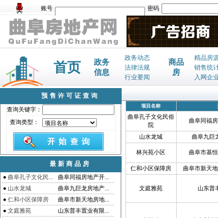
账号
密码
政务动态
精品房
政务
商品
首页
法律法规
销售统
信息
房
行业要闻
入网企
预售许可证查询
项目名称
查询关键字：
曲阜孔子文化民俗
曲阜同福房
查询类型：
院
山水龙城
曲阜九巨
林兴苑小区
曲阜市基恒
最新商品房
仁和小区保障房
曲阜市新天地
●
曲阜孔子文化民...
曲阜同福房地产开...
●
山水龙城
曲阜九巨龙房地产...
文庭雅苑
山东普
●
仁和小区保障房
曲阜市新天地房地...
●
文庭雅苑
山东普丰置业有限...