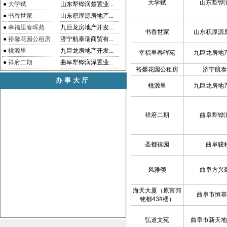
大学赋
山东犁铧
●
大学赋
山东犁铧润楚置业...
●
书香世家
山东积厚源房地产...
●
幸福里春晖苑
九巨龙房地产开发...
书香世家
山东积厚源
●
裕馨花园公租房
济宁航泰瑞商贸有...
●
桃源里
九巨龙房地产开发...
幸福里春晖苑
九巨龙房地
●
祥府二期
曲阜犁铧润泽置业...
裕馨花园公租房
济宁航泰
办事大厅
桃源里
九巨龙房地
祥府二期
曲阜犁铧
圣都禧园
曲阜骏
风雅颂
曲阜方兴
海天大厦（原富邦
曲阜市恒基
铭都43#楼）
弘道文苑
曲阜市新天地