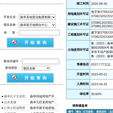
竣工时间
2025-09-30
商品房项目查询
地字第3708232
用地规划许可证
37082320220
开发企业：
370881202302
建设施工许可证
项目名称：
370881202302
坐 落：
建字第3708232
工程规划许可证
37082320230
鲁（2022）曲
第0030804号
土地使用许可证
阜市不动产权第00
预售许可证查询
鲁（2022）曲阜
查询关键字：
售楼电话
0537-7771111
查询类型：
开盘时间
2023-05-01
入网时间
2023-04-20
最新商品房
绿化率
30.84
%
●
曲阜孔子文化民...
曲阜同福房地产开...
●
山水龙城
曲阜九巨龙房地产...
销售楼盘表
●
仁和小区保障房
曲阜市新天地房地...
幢号
幢名
住宅套数
建筑面积
总