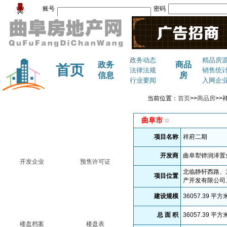
账号
密码
政务动态
精品房
政务
商品
首页
法律法规
销售统
信息
房
行业要闻
入网企
当前位置：
首页
>>
商品房
>>
祥府二期
曲阜市
☆
项目名称
祥府二期
开发商
曲阜犁铧润泽置
开发企业
预售许可证
北临静轩西路、
项目位置
产开发有限公司
建设规模
36057.39
平方
总 面 积
36057.39
平方
楼盘档案
楼盘表