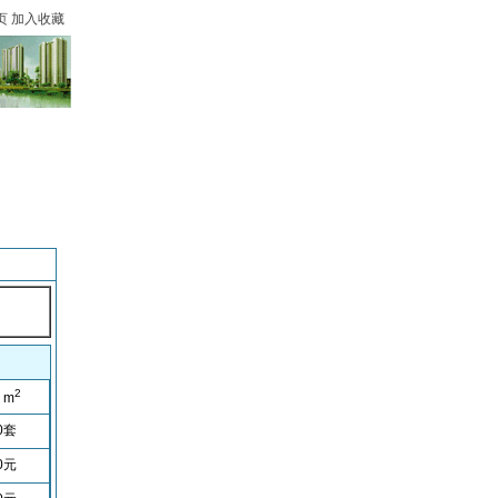
页
加入收藏
2
m
0
套
0
元