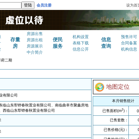
会员注册
设为首
房源出售
源
机构设置
预售许可
存量
便民
信息
房源出租
计
表格下载
合同备案
房
服务
查询
房源展示
业
信息公开
机构信息
中介简介
祥府二期
地图定位
业有限公司
本月销售统计
东临山东犁铧春秋置业有限公司、南临曲阜市聚鑫房地
2
、西临山东犁铧春秋置业有限公司
已售面积(m
)：
0
米
已售套数：
已售价格(元)：
米