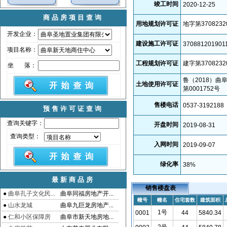
竣工时间
2020-12-25
商品房项目查询
用地规划许可证
地字第3708232
开发企业：
建设施工许可证
370881201901
项目名称：
工程规划许可证
建字第3708232
坐 落：
鲁（2018）曲
土地使用许可证
第0001752号
售楼电话
0537-3192188
预售许可证查询
查询关键字：
开盘时间
2019-08-31
查询类型：
入网时间
2019-09-07
绿化率
38
%
最新商品房
销售楼盘表
●
曲阜孔子文化民...
曲阜同福房地产开...
幢号
幢名
住宅套数
建筑面积
●
山水龙城
曲阜九巨龙房地产...
1号
0001
44
5840.34
●
仁和小区保障房
曲阜市新天地房地...