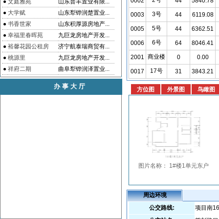
2号
0002
44
5840.78
●
文庭雅苑
山东普丰置业有限...
●
大学赋
山东犁铧润楚置业...
3号
0003
44
6119.08
●
书香世家
山东积厚源房地产...
5号
0005
44
6362.51
●
幸福里春晖苑
九巨龙房地产开发...
6号
0006
64
8046.41
●
裕馨花园公租房
济宁航泰瑞商贸有...
商业楼
2001
0
0.00
●
桃源里
九巨龙房地产开发...
●
祥府二期
曲阜犁铧润泽置业...
17号
0017
31
3843.21
办事大厅
周边环境
公交路线:
项目南1