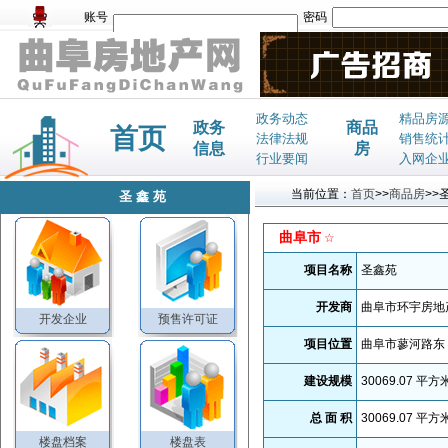
账号
密码
政务动态
精品房
政务
商品
首页
法律法规
销售统
信息
房
行业要闻
入网企
当前位置：
首页
>>
商品房
>>
圣鑫苑
曲阜市
☆
项目名称
圣鑫苑
开发商
曲阜市环宇房地
开发企业
预售许可证
项目位置
曲阜市蓼河路东
建设规模
30069.07
平方
总 面 积
30069.07
平方
楼盘档案
楼盘表