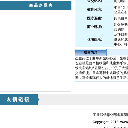
公交站名:
前彭路口
商品房退房
项目北门
教育环境:
公里左右
医疗卫生:
距离曲阜
距银座购
商业环境:
边购物、
从项目西
休闲娱乐:
健康的成
中心。呼
项目简介
圣鑫苑位于曲阜新城核心区，坐拥
左右就是曲阜植物园和儿童游乐场
铁火车站约6公里左右，沿孔子大道
交通便捷。圣鑫苑新中式建筑的风
素，营造出现代人的舒适惬意生活
工业和信息化部备案管理系
Copyright 2013 www.