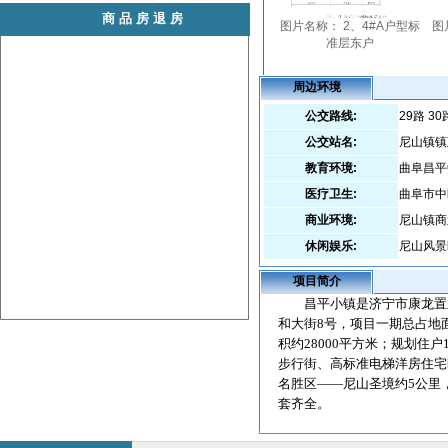
商品房退房
周边环境
公交路线:
29路 30
公交站名:
尼山镇镇
教育环境:
曲阜昌平
医疗卫生:
曲阜市中
商业环境:
尼山镇商
休闲娱乐:
尼山风景
项目简介
昌平小镇
是济宁市康龙置
和大街8号，项目一期总占地
积约
28000
平方米；规划住户
步行街、高标准电梯洋房住宅
名胜区——尼山圣境约
5
公里
套齐全。