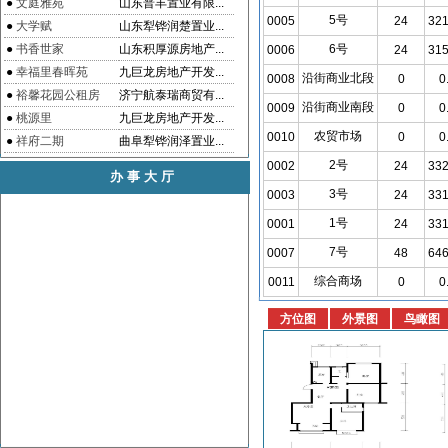
●
文庭雅苑
山东普丰置业有限...
5号
0005
24
321
●
大学赋
山东犁铧润楚置业...
●
书香世家
山东积厚源房地产...
6号
0006
24
315
●
幸福里春晖苑
九巨龙房地产开发...
沿街商业北段
0008
0
0
●
裕馨花园公租房
济宁航泰瑞商贸有...
沿街商业南段
0009
0
0
●
桃源里
九巨龙房地产开发...
农贸市场
0010
0
0
●
祥府二期
曲阜犁铧润泽置业...
2号
0002
24
332
办事大厅
3号
0003
24
331
1号
0001
24
331
7号
0007
48
646
综合商场
0011
0
0