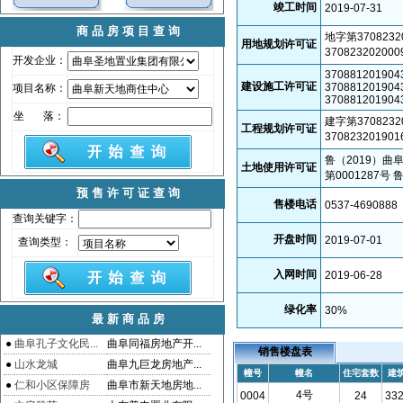
竣工时间
2019-07-31
商品房项目查询
地字第3708232
用地规划许可证
37082320200
开发企业：
370881201904
建设施工许可证
370881201904
项目名称：
370881201904
坐 落：
建字第3708232
工程规划许可证
37082320190
鲁（2019）曲
土地使用许可证
第0001287号
预售许可证查询
售楼电话
0537-4690888
查询关键字：
开盘时间
2019-07-01
查询类型：
入网时间
2019-06-28
绿化率
30
%
最新商品房
●
曲阜孔子文化民...
曲阜同福房地产开...
销售楼盘表
●
山水龙城
曲阜九巨龙房地产...
幢号
幢名
住宅套数
建
●
仁和小区保障房
曲阜市新天地房地...
4号
0004
24
332