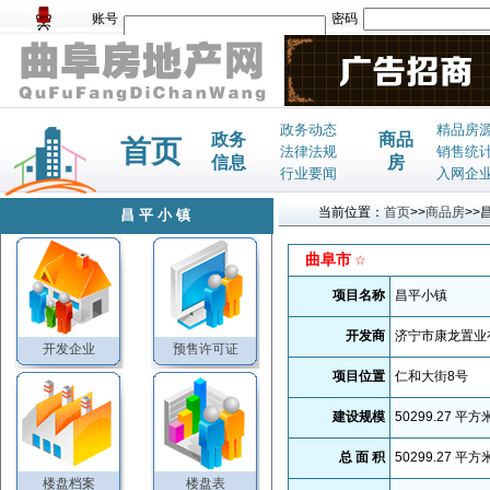
账号
密码
政务动态
精品房
政务
商品
首页
法律法规
销售统
信息
房
行业要闻
入网企
当前位置：
首页
>>
商品房
>>
昌平小镇
曲阜市
☆
项目名称
昌平小镇
开发商
济宁市康龙置业
开发企业
预售许可证
项目位置
仁和大街8号
建设规模
50299.27
平方
总 面 积
50299.27
平方
楼盘档案
楼盘表