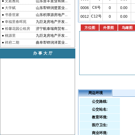
●
文庭雅苑
山东普丰置业有限...
C6号
●
大学赋
山东犁铧润楚置业...
0006
0
0.00
●
书香世家
山东积厚源房地产...
C12号
0012
0
0.00
●
幸福里春晖苑
九巨龙房地产开发...
●
裕馨花园公租房
济宁航泰瑞商贸有...
●
桃源里
九巨龙房地产开发...
●
祥府二期
曲阜犁铧润泽置业...
办事大厅
周边环境
公交路线:
公交站名:
教育环境:
医疗卫生:
商业环境: