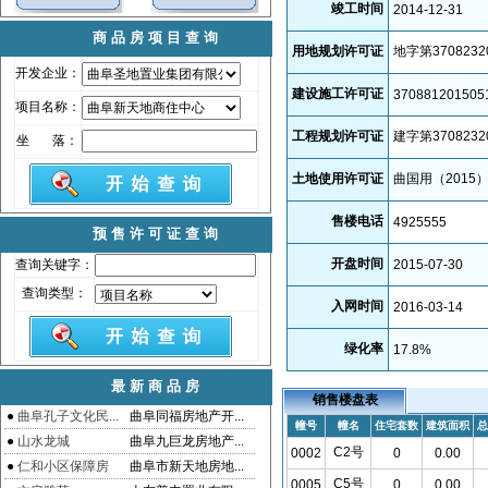
竣工时间
2014-12-31
商品房项目查询
用地规划许可证
地字第3708232
开发企业：
建设施工许可证
370881201505
项目名称：
工程规划许可证
建字第3708232
坐 落：
土地使用许可证
曲国用（2015）第
售楼电话
4925555
预售许可证查询
开盘时间
查询关键字：
2015-07-30
查询类型：
入网时间
2016-03-14
绿化率
17.8
%
最新商品房
销售楼盘表
●
曲阜孔子文化民...
曲阜同福房地产开...
幢号
幢名
住宅套数
建筑面积
总
●
山水龙城
曲阜九巨龙房地产...
C2号
0002
0
0.00
●
仁和小区保障房
曲阜市新天地房地...
C5号
0005
0
0.00