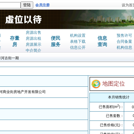
会员注册
设为首
房源出售
源
机构设置
预售许可
存量
便民
信息
房源出租
计
表格下载
合同备案
房
服务
查询
房源展示
业
信息公开
机构信息
中介简介
蓼河古街一期
地图定位
河商业街房地产开发有限公司
本月销售统计
2
已售面积(m
)：
0
已售套数：
已售价格(元)：