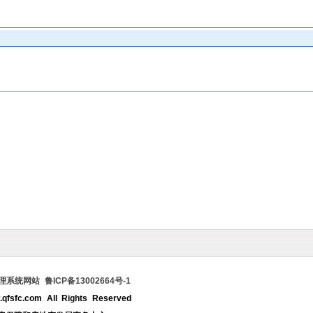
统网站 鲁ICP备13002664号-1
qfsfc.com All Rights Reserved