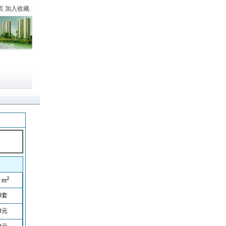
页
加入收藏
2
m
0
套
0
元