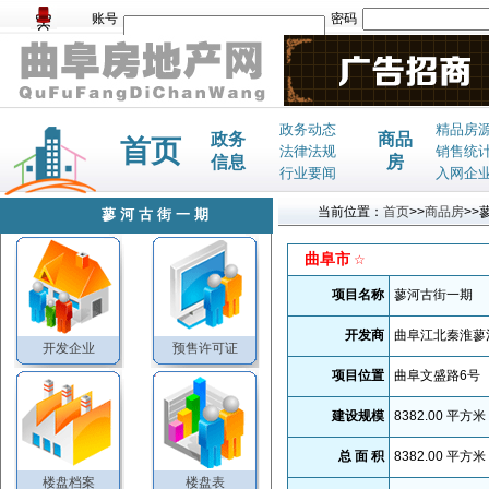
账号
密码
政务动态
精品房
政务
商品
首页
法律法规
销售统
信息
房
行业要闻
入网企
当前位置：
首页
>>
商品房
>>
蓼河古街一期
曲阜市
☆
项目名称
蓼河古街一期
开发商
曲阜江北秦淮蓼
开发企业
预售许可证
项目位置
曲阜文盛路6号
建设规模
8382.00
平方米
总 面 积
8382.00
平方米
楼盘档案
楼盘表