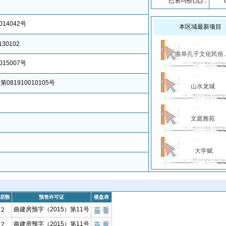
已售均价(元)：
014042号
本区域最新项目
130102
曲阜孔子文化民俗..
015007号
081910010105号
山水龙城
文庭雅苑
大学赋
层数
预售许可证
楼盘表
曲建房预字（2015）第11号
2
曲建房预字（2015）第11号
2