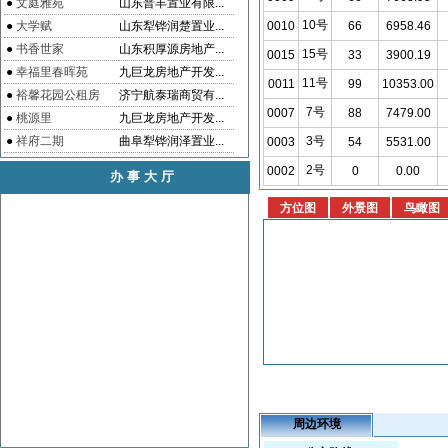
●
文庭雅苑
山东普丰置业有限...
10号
●
大学赋
山东犁铧润楚置业...
0010
66
6958.46
●
书香世家
山东积厚源房地产...
15号
0015
33
3900.19
●
幸福里春晖苑
九巨龙房地产开发...
11号
0011
99
10353.00
●
裕馨花园公租房
济宁航泰瑞商贸有...
7号
0007
88
7479.00
●
桃源里
九巨龙房地产开发...
●
祥府二期
曲阜犁铧润泽置业...
3号
0003
54
5531.00
2号
0002
0
0.00
办事大厅
周边环境