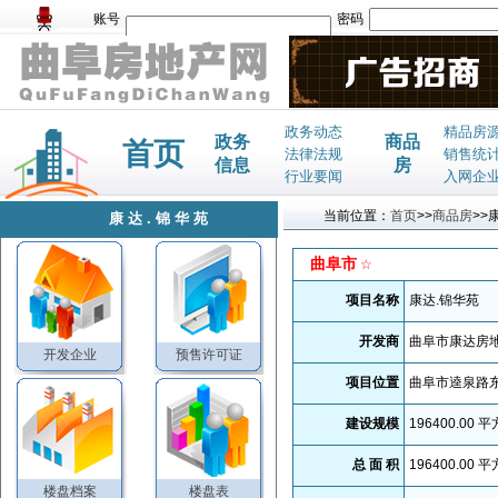
账号
密码
政务动态
精品房
政务
商品
首页
法律法规
销售统
信息
房
行业要闻
入网企
当前位置：
首页
>>
商品房
>>
康达.锦华苑
曲阜市
☆
项目名称
康达.锦华苑
开发商
曲阜市康达房
开发企业
预售许可证
项目位置
曲阜市逵泉路
建设规模
196400.00
平
总 面 积
196400.00
平
楼盘档案
楼盘表