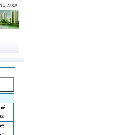
页
加入收藏
2
m
0
套
0
元