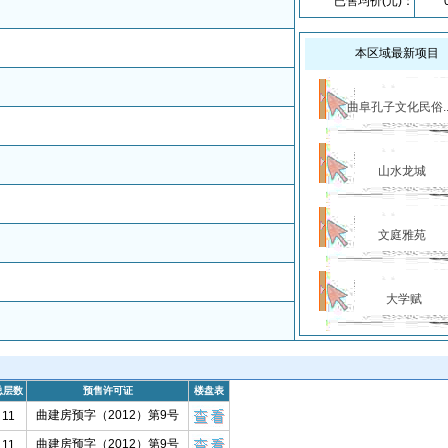
已售均价(元)：
本区域最新项目
曲阜孔子文化民俗..
山水龙城
文庭雅苑
大学赋
总层数
预售许可证
楼盘表
曲建房预字（2012）第9号
11
曲建房预字（2012）第9号
11