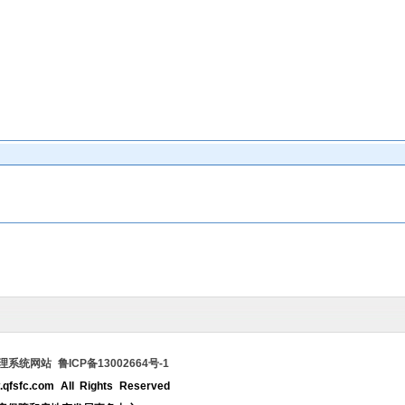
统网站 鲁ICP备13002664号-1
qfsfc.com All Rights Reserved