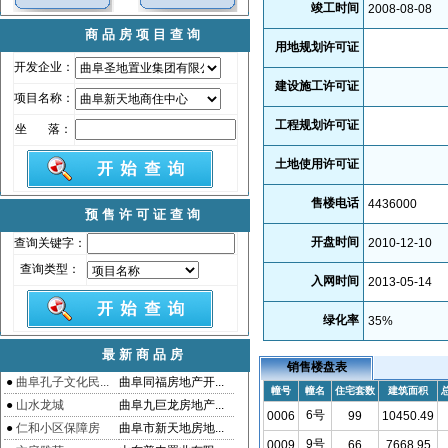
竣工时间
2008-08-08
商品房项目查询
用地规划许可证
开发企业：
建设施工许可证
项目名称：
工程规划许可证
坐 落：
土地使用许可证
售楼电话
4436000
预售许可证查询
开盘时间
查询关键字：
2010-12-10
查询类型：
入网时间
2013-05-14
绿化率
35
%
最新商品房
销售楼盘表
●
曲阜孔子文化民...
曲阜同福房地产开...
幢号
幢名
住宅套数
建筑面积
●
山水龙城
曲阜九巨龙房地产...
6号
0006
99
10450.49
●
仁和小区保障房
曲阜市新天地房地...
9号
0009
66
7668.95