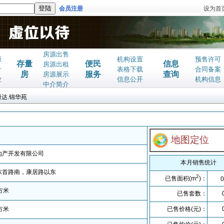
会员注册
设为首
房源出售
源
机构设置
预售许可
存量
便民
信息
房源出租
计
表格下载
合同备案
房
服务
查询
房源展示
业
信息公开
机构信息
中介简介
康达.锦华苑
地图定位
地产开发有限公司
本月销售统计
东首路南，康居路以东
2
已售面积(m
)：
0
方米
已售套数：
方米
已售价格(元)：