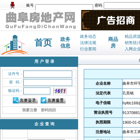
账号
密码
政务动态
精品房
政务
商品
首页
法律法规
销售统
信息
房
行业要闻
入网企
用户登录
证件号：
密 码：
企业名称
曲阜市环
验证码：
法定代表
孔宪铭
电子信箱
hyfdc168
我要注册
密码找回
营业执照号
91370881
执照期限
1900-01-
企业查询
注册地址
曲阜市工