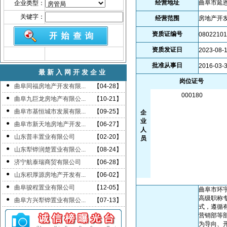
经营地址
曲阜市延
企业类型：
关键字：
经营范围
房地产开
资质证编号
08022101
资质发证日
2023-08-
批准从事日
2016-03-
最新入网
开发企业
岗位证号
●
曲阜同福房地产开发有限...
【04-28】
000180
●
曲阜九巨龙房地产有限公...
【10-21】
●
曲阜市基恒城市发展有限...
【09-25】
企
业
●
曲阜市新天地房地产开发...
【06-27】
人
●
山东普丰置业有限公司
【02-20】
员
●
山东犁铧润楚置业有限公...
【08-24】
●
济宁航泰瑞商贸有限公司
【06-28】
●
山东积厚源房地产开发有...
【06-02】
●
曲阜骏程置业有限公司
【12-05】
曲阜市环宇
高级职称
●
曲阜方兴犁铧置业有限公...
【07-13】
式，遵循
营销部等
为导向、