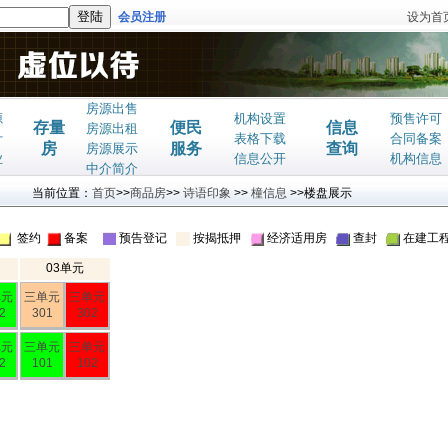
会员注册
设为首
房源出售
源
机构设置
预售许可
存量
便民
信息
房源出租
计
表格下载
合同备案
房
服务
查询
房源展示
业
信息公开
机构信息
中介简介
当前位置：
首页
>>
商品房
>>
诗语印象
>>
橦信息
>>楼盘展示
签约
备案
预告登记
按揭抵押
经济适用房
查封
在建工
03单元
单元
三单元
三单元
2
301
302
单元
三单元
三单元
2
101
102