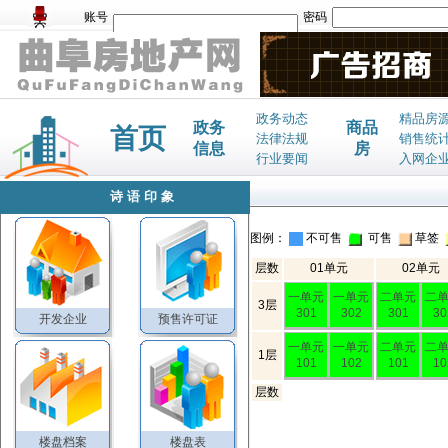
账号
密码
政务动态
精品房
政务
商品
首页
法律法规
销售统
信息
房
行业要闻
入网企
诗语印象
图例：
不可售
可售
草签
层数
01单元
02单元
一单元
一单元
二单元
二
3层
301
302
301
30
开发企业
预售许可证
一单元
一单元
二单元
二
1层
101
102
101
10
层数
楼盘档案
楼盘表