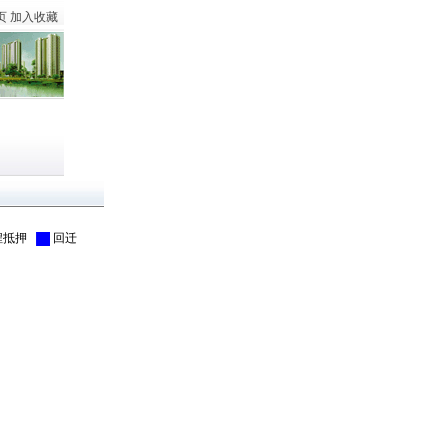
页
加入收藏
程抵押
回迁