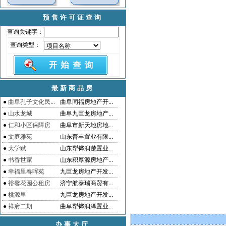
预售许可证查询
查询关键字：
查询类型：
最新商品房
●
曲阜孔子文化民...
曲阜同福房地产开...
●
山水龙城
曲阜九巨龙房地产...
●
仁和小区保障房
曲阜市新天地房地...
●
文庭雅苑
山东普丰置业有限...
●
大学赋
山东犁铧润楚置业...
●
书香世家
山东积厚源房地产...
●
幸福里春晖苑
九巨龙房地产开发...
●
裕馨花园公租房
济宁航泰瑞商贸有...
●
桃源里
九巨龙房地产开发...
●
祥府二期
曲阜犁铧润泽置业...
办事大厅