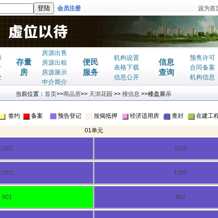
会员注册
设为首
房源出售
源
机构设置
预售许可
存量
便民
信息
房源出租
计
表格下载
合同备案
房
服务
查询
房源展示
业
信息公开
机构信息
中介简介
当前位置：
首页
>>
商品房
>>
天澍花园
>>
橦信息
>>楼盘展示
签约
备案
预告登记
按揭抵押
经济适用房
查封
在建工
01单元
1101
1102
1001
1002
901
902