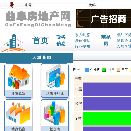
账号
密码
政务动态
精品房
政务
商品
首页
法律法规
销售统
信息
房
行业要闻
入网企
天澍花园
图例：
不可售
可售
草签
层数
11层
开发企业
预售许可证
10层
9层
楼盘档案
楼盘表