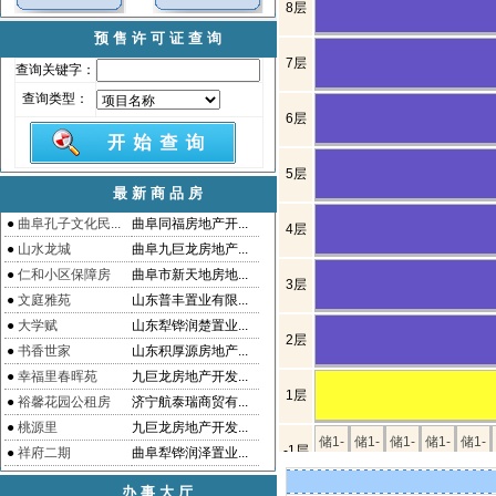
8层
预售许可证查询
7层
查询关键字：
查询类型：
6层
5层
最新商品房
●
曲阜孔子文化民...
曲阜同福房地产开...
4层
●
山水龙城
曲阜九巨龙房地产...
●
仁和小区保障房
曲阜市新天地房地...
3层
●
文庭雅苑
山东普丰置业有限...
●
大学赋
山东犁铧润楚置业...
2层
●
书香世家
山东积厚源房地产...
●
幸福里春晖苑
九巨龙房地产开发...
1层
●
裕馨花园公租房
济宁航泰瑞商贸有...
●
桃源里
九巨龙房地产开发...
储1-
储1-
储1-
储1-
储1-
-1层
●
祥府二期
曲阜犁铧润泽置业...
01
02
03
04
05
办事大厅
层数