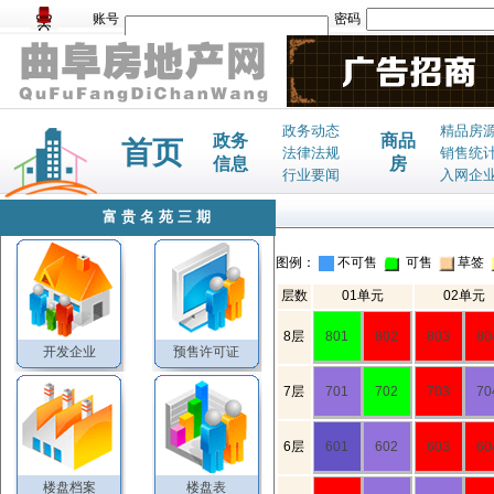
账号
密码
政务动态
精品房
政务
商品
首页
法律法规
销售统
信息
房
行业要闻
入网企
富贵名苑三期
图例：
不可售
可售
草签
层数
01单元
02单元
8层
801
802
803
80
开发企业
预售许可证
7层
701
702
703
70
6层
601
602
603
60
楼盘档案
楼盘表