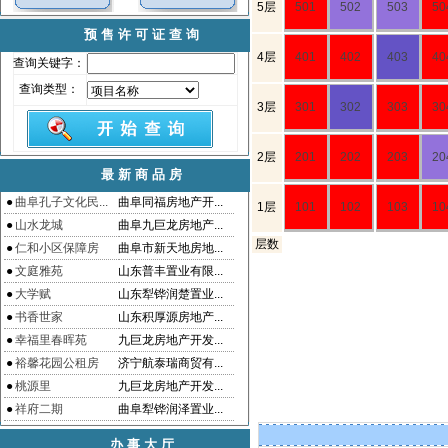
5层
501
502
503
50
预售许可证查询
4层
401
402
403
40
查询关键字：
查询类型：
3层
301
302
303
30
2层
201
202
203
20
最新商品房
●
曲阜孔子文化民...
曲阜同福房地产开...
1层
101
102
103
10
●
山水龙城
曲阜九巨龙房地产...
层数
●
仁和小区保障房
曲阜市新天地房地...
●
文庭雅苑
山东普丰置业有限...
●
大学赋
山东犁铧润楚置业...
●
书香世家
山东积厚源房地产...
●
幸福里春晖苑
九巨龙房地产开发...
●
裕馨花园公租房
济宁航泰瑞商贸有...
●
桃源里
九巨龙房地产开发...
●
祥府二期
曲阜犁铧润泽置业...
办事大厅